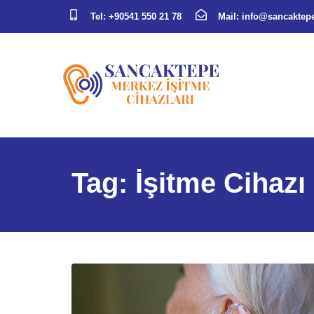
Tel:
+90541 550 21 78
Mail:
info@sancaktepe
Tag: İşitme Cihazı